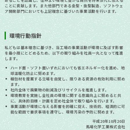
あることを認識し、住みよい環境と豊かな自然を将来世代に伝える
ことに貢献します。また他部門である金型・抜型製造、ソフトウェ
ア開発部門においても上記理念に基づいた事業活動を行います。
環境行動指針
私どもは基本理念に基づき、当工場の事業活動が環境に及ぼす影響
を最小限にとどめるため、以下の取り組みを社員一丸となって推進
します。
ハード面・ソフト面いずれにおいても省エネルギー化を進め、地
球温暖化防止に努めます。
梱包材を提案する立場を自覚し、限りある資源の有効利用に努め
ます。
社内全体で廃棄物の削減及びリサイクルを推進します。
環境教育を実施し全社員の環境に関する意識向上に努めると共
に、具体的目標・計画を定め社全体で取り組みを行います。
事業活動が環境に与える影響を的確に捉え、技術的、経済的に可
能な範囲で要求事項を遵守し、環境汚染の予防に努めます。
平成20年10月20日
馬場化学工業株式会社