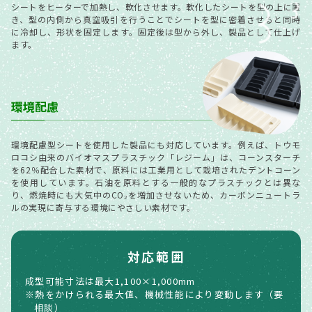
シートをヒーターで加熱し、軟化させます。軟化したシートを型の上に置
き、型の内側から真空吸引を行うことでシートを型に密着させると同時
に冷却し、形状を固定します。固定後は型から外し、製品として仕上げ
ます。
環境配慮
環境配慮型シートを使用した製品にも対応しています。例えば、トウモ
ロコシ由来のバイオマスプラスチック「レジーム」は、コーンスターチ
を62％配合した素材で、原料には工業用として栽培されたデントコーン
を使用しています。
石油を原料とする一般的なプラスチックとは異な
り、燃焼時にも大気中のCO₂を増加させないため、カーボンニュートラ
ルの実現に寄与する環境にやさしい素材です。
対応範囲
成型可能寸法は最大1,100×1,000mm
※熱をかけられる最大値、機械性能により変動します（要
相談）