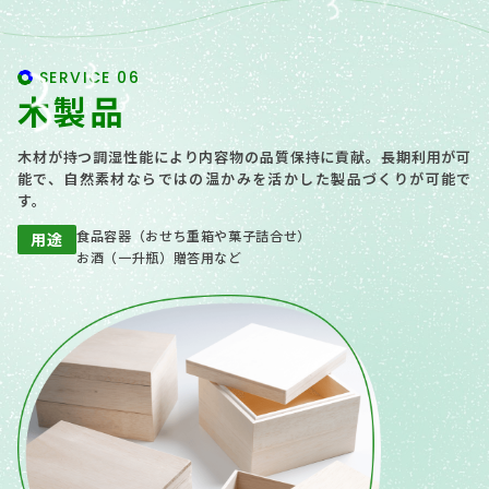
SERVICE 06
木製品
木材が持つ調湿性能により内容物の品質保持に貢献。長期利用が可
能で、自然素材ならではの温かみを活かした製品づくりが可能で
す。
食品容器（おせち重箱や菓子詰合せ）
用途
お酒（一升瓶）贈答用など