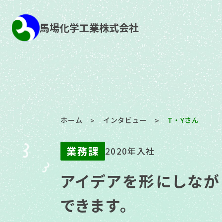
馬場化学工業株式会社
ホーム
インタビュー
T・Yさん
>
>
業務課
2020年入社
アイデアを形にしなが
できます。