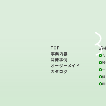
TOP
馬
事業内容
会
開発事例
0
設
オーダーメイド
一
カタログ
健
環